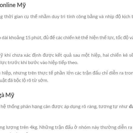
 online Mỹ
 thời gian cụ thể nhằm duy trì tính công bằng và nhịp độ kịch 
dài khoảng 15 phút, đủ để các chiến kê thể hiện thể lực, tốc độ v
ỹ khi chưa xác định được kết quả sau một hiệp, hai chiến kê s
lực trước khi bước vào hiệp tiếp theo.
u hiệp, nhưng trên thực tế phần lớn các trận đấu chỉ diễn ra tro
uật đã bộc lộ rõ từ sớm.
 gà Mỹ
, hệ thống phân hạng cân được áp dụng rõ ràng, tương tự như
đ
ọng lượng trên 4kg. Những trận đấu ở nhóm này thường diễn ra