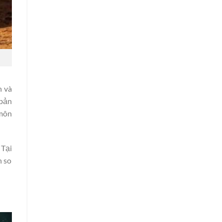
h và
 bản
 môn
 Tại
n so