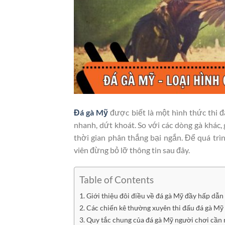
Đá gà Mỹ
được biết là một hình thức thi đ
nhanh, dứt khoát. So với các dòng gà khác, 
thời gian phân thắng bại ngắn. Để quá trì
viên đừng bỏ lỡ thông tin sau đây.
Table of Contents
Giới thiệu đôi điều về đá gà Mỹ đầy hấp dẫn
Các chiến kê thường xuyên thi đấu đá gà Mỹ 
Quy tắc chung của đá gà Mỹ người chơi cần