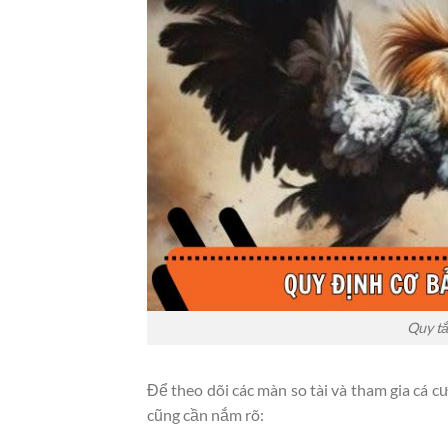
Quy tắ
Để theo dõi các màn so tài và tham gia cá cư
cũng cần nắm rõ: