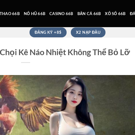
 THAO 66B
NỔ HŨ 66B
CASINO 66B
BẮN CÁ 66B
XỔ SỐ 66B
ĐÁ
ĐĂNG KÝ +8$
X2 NẠP ĐẦU
 Chọi Kê Náo Nhiệt Không Thể Bỏ Lỡ