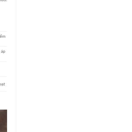
iểm
 áp
oạt