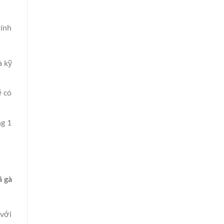
tính
à kỹ
ẽ có
ng 1
á gà
 với