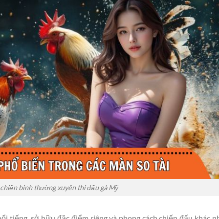
chiến binh thường xuyên thi đấu gà Mỹ
ổi tiếng, sở hữu đặc điểm riêng và phong cách chiến đấu khác n