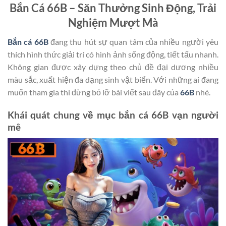
Bắn Cá 66B – Săn Thưởng Sinh Động, Trải
Nghiệm Mượt Mà
Bắn cá 66B
đang thu hút sự quan tâm của nhiều người yêu
thích hình thức giải trí có hình ảnh sống động, tiết tấu nhanh.
Không gian được xây dựng theo chủ đề đại dương nhiều
màu sắc, xuất hiện đa dạng sinh vật biển. Với những ai đang
muốn tham gia thì đừng bỏ lỡ bài viết sau đây của
66B
nhé.
Khái quát chung về mục bắn cá 66B vạn người
mê