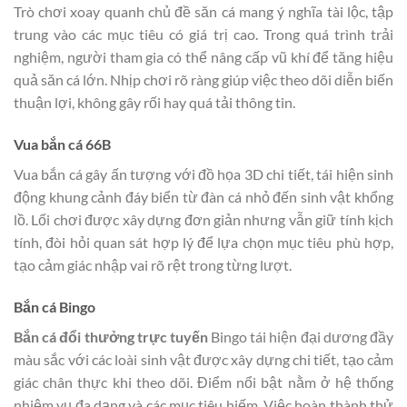
Trò chơi xoay quanh chủ đề săn cá mang ý nghĩa tài lộc, tập
trung vào các mục tiêu có giá trị cao. Trong quá trình trải
nghiệm, người tham gia có thể nâng cấp vũ khí để tăng hiệu
quả săn cá lớn. Nhịp chơi rõ ràng giúp việc theo dõi diễn biến
thuận lợi, không gây rối hay quá tải thông tin.
Vua bắn cá 66B
Vua bắn cá gây ấn tượng với đồ họa 3D chi tiết, tái hiện sinh
động khung cảnh đáy biển từ đàn cá nhỏ đến sinh vật khổng
lồ. Lối chơi được xây dựng đơn giản nhưng vẫn giữ tính kịch
tính, đòi hỏi quan sát hợp lý để lựa chọn mục tiêu phù hợp,
tạo cảm giác nhập vai rõ rệt trong từng lượt.
Bắn cá Bingo
Bắn cá đổi thưởng trực tuyến
Bingo tái hiện đại dương đầy
màu sắc với các loài sinh vật được xây dựng chi tiết, tạo cảm
giác chân thực khi theo dõi. Điểm nổi bật nằm ở hệ thống
nhiệm vụ đa dạng và các mục tiêu hiếm. Việc hoàn thành thử