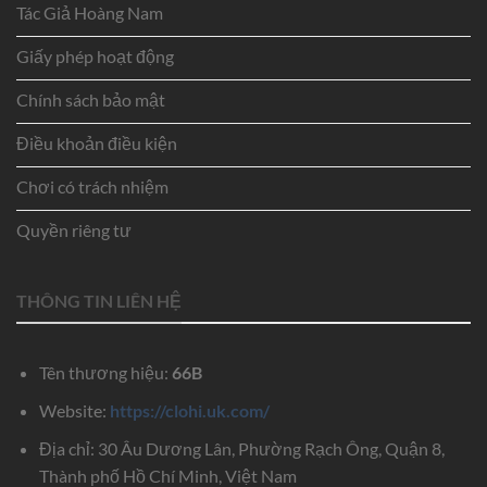
Tác Giả Hoàng Nam
Giấy phép hoạt động
Chính sách bảo mật
Điều khoản điều kiện
Chơi có trách nhiệm
Quyền riêng tư
THÔNG TIN LIÊN HỆ
Tên thương hiệu:
66B
Website:
https://clohi.uk.com/
Địa chỉ:
30 Âu Dương Lân, Phường Rạch Ông, Quận 8,
Thành phố Hồ Chí Minh, Việt Nam