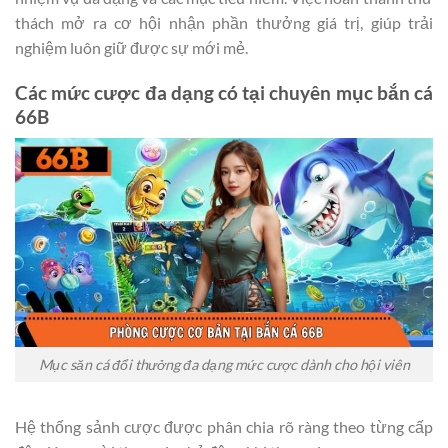
thách mở ra cơ hội nhận phần thưởng giá trị, giúp trải
nghiệm luôn giữ được sự mới mẻ.
Các mức cược đa dạng có tại chuyên mục bắn cá
66B
Mục săn cá đổi thưởng đa dạng mức cược dành cho hội viên
Hệ thống sảnh cược được phân chia rõ ràng theo từng cấp