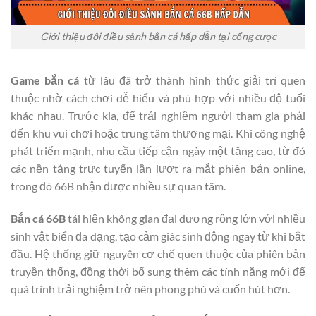
Giới thiệu đôi điều sảnh bắn cá hấp dẫn tại cổng cược
Game bắn cá
từ lâu đã trở thành hình thức giải trí quen
thuộc nhờ cách chơi dễ hiểu và phù hợp với nhiều độ tuổi
khác nhau. Trước kia, để trải nghiệm người tham gia phải
đến khu vui chơi hoặc trung tâm thương mại. Khi công nghệ
phát triển mạnh, nhu cầu tiếp cận ngày một tăng cao, từ đó
các nền tảng trực tuyến lần lượt ra mắt phiên bản online,
trong đó 66B nhận được nhiều sự quan tâm.
Bắn cá 66B
tái hiện không gian đại dương rộng lớn với nhiều
sinh vật biển đa dạng, tạo cảm giác sinh động ngay từ khi bắt
đầu. Hệ thống giữ nguyên cơ chế quen thuộc của phiên bản
truyền thống, đồng thời bổ sung thêm các tính năng mới để
quá trình trải nghiệm trở nên phong phú và cuốn hút hơn.