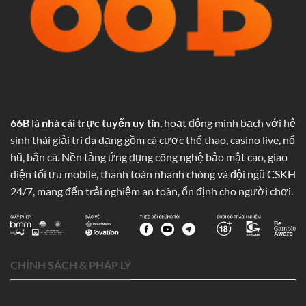
66B
là
nhà cái trực tuyến uy tín
, hoạt động minh bạch với hệ
sinh thái giải trí đa dạng gồm cá cược thể thao, casino live, nổ
hũ, bắn cá. Nền tảng ứng dụng công nghệ bảo mật cao, giao
diện tối ưu mobile, thanh toán nhanh chóng và đội ngũ CSKH
24/7, mang đến trải nghiệm an toàn, ổn định cho người chơi.
CHÍNH SÁCH & PHÁP LÝ