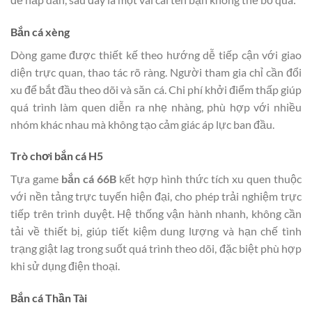
Bắn cá xèng
Dòng game được thiết kế theo hướng dễ tiếp cận với giao
diện trực quan, thao tác rõ ràng. Người tham gia chỉ cần đổi
xu để bắt đầu theo dõi và săn cá. Chi phí khởi điểm thấp giúp
quá trình làm quen diễn ra nhẹ nhàng, phù hợp với nhiều
nhóm khác nhau mà không tạo cảm giác áp lực ban đầu.
Trò chơi bắn cá H5
Tựa game
bắn cá 66B
kết hợp hình thức tích xu quen thuộc
với nền tảng trực tuyến hiện đại, cho phép trải nghiệm trực
tiếp trên trình duyệt. Hệ thống vận hành nhanh, không cần
tải về thiết bị, giúp tiết kiệm dung lượng và hạn chế tình
trạng giật lag trong suốt quá trình theo dõi, đặc biệt phù hợp
khi sử dụng điện thoại.
Bắn cá Thần Tài