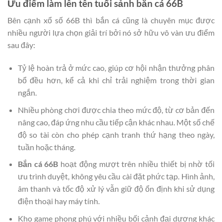
Ưu điểm làm lên tên tuổi sảnh bắn cá 66B
Bên cạnh xổ số 66B thì bắn cá cũng là chuyên mục được
nhiều người lựa chọn giải trí bởi nó sở hữu vô vàn ưu điểm
sau đây:
Tỷ lệ hoàn trả ở mức cao, giúp cơ hội nhận thưởng phân
bổ đều hơn, kể cả khi chỉ trải nghiệm trong thời gian
ngắn.
Nhiều phòng chơi được chia theo mức độ, từ cơ bản đến
nâng cao, đáp ứng nhu cầu tiếp cận khác nhau. Một số chế
độ so tài còn cho phép cạnh tranh thứ hạng theo ngày,
tuần hoặc tháng.
Bắn cá 66B
hoạt động mượt trên nhiều thiết bị nhờ tối
ưu trình duyệt, không yêu cầu cài đặt phức tạp. Hình ảnh,
âm thanh và tốc độ xử lý vẫn giữ độ ổn định khi sử dụng
điện thoại hay máy tính.
Kho game phong phú với nhiều bối cảnh đại dương khác