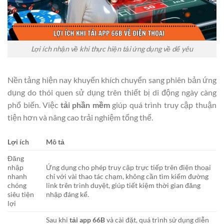
Lợi ích nhận về khi thực hiện tải ứng dụng về dế yêu
Nền tảng hiện nay khuyến khích chuyển sang phiên bản ứng
dụng do thói quen sử dụng trên thiết bị di động ngày càng
phổ biến. Việc
tải phần mềm
giúp quá trình truy cập thuận
tiện hơn và nâng cao trải nghiệm tổng thể.
Lợi ích
Mô tả
Đăng
nhập
Ứng dụng cho phép truy cập trực tiếp trên điện thoại
nhanh
chỉ với vài thao tác chạm, không cần tìm kiếm đường
chóng
link trên trình duyệt, giúp tiết kiệm thời gian đăng
siêu tiện
nhập đáng kể.
lợi
Sau khi
tải app 66B
và cài đặt, quá trình sử dụng diễn