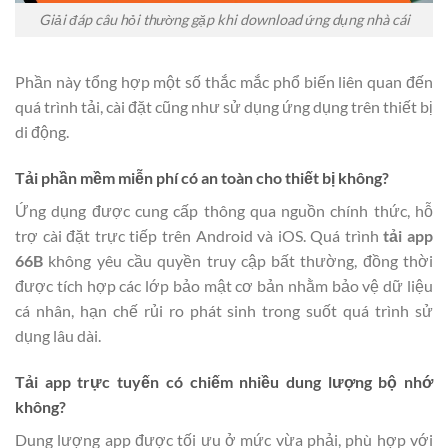
Giải đáp câu hỏi thường gặp khi download ứng dụng nhà cái
Phần này tổng hợp một số thắc mắc phổ biến liên quan đến
quá trình tải, cài đặt cũng như sử dụng ứng dụng trên thiết bị
di động.
Tải phần mềm miễn phí có an toàn cho thiết bị không?
Ứng dụng được cung cấp thông qua nguồn chính thức, hỗ
trợ cài đặt trực tiếp trên Android và iOS. Quá trình
tải app
66B
không yêu cầu quyền truy cập bất thường, đồng thời
được tích hợp các lớp bảo mật cơ bản nhằm bảo vệ dữ liệu
cá nhân, hạn chế rủi ro phát sinh trong suốt quá trình sử
dụng lâu dài.
Tải app trực tuyến có chiếm nhiều dung lượng bộ nhớ
không?
Dung lượng app được tối ưu ở mức vừa phải, phù hợp với