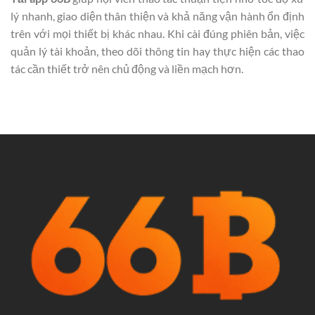
lý nhanh, giao diện thân thiện và khả năng vận hành ổn định
trên với mọi thiết bị khác nhau. Khi cài đúng phiên bản, việc
quản lý tài khoản, theo dõi thông tin hay thực hiện các thao
tác cần thiết trở nên chủ động và liền mạch hơn.