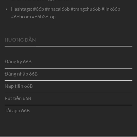
Hashtags: #66b #nhacai66b #trangchu66b #link66b
#66bcom #66b36top
HƯỚNG DẪN
Đăng ký 66B
Đăng nhập 66B
Nạp tiền 66B
Rút tiền 66B
Tải app 66B