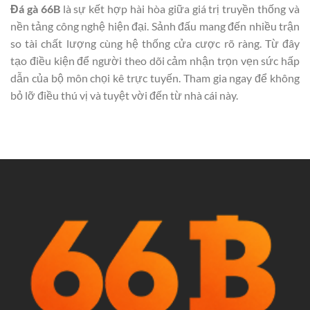
Đá gà 66B
là sự kết hợp hài hòa giữa giá trị truyền thống và
nền tảng công nghệ hiện đại. Sảnh đấu mang đến nhiều trận
so tài chất lượng cùng hệ thống cửa cược rõ ràng. Từ đây
tạo điều kiện để người theo dõi cảm nhận trọn vẹn sức hấp
dẫn của bộ môn chọi kê trực tuyến. Tham gia ngay để không
bỏ lỡ điều thú vị và tuyệt vời đến từ nhà cái này.