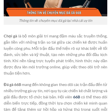
Thông tin về chuyên mục đá gà tại nhà cái uy tín
Chọi gà
là bộ môn giải trí mang đậm màu sắc truyền thống,
gắn liền với những trận so tài giữa các chiến kê được huấn
luyện công phu. Mỗi trận đấu thể hiện rõ sự khác biệt về lối
đánh, sức bền và kỹ thuật, tạo nên những pha đối đầu kịch
tính. Khi nền tảng trực tuyến phát triển, hình thức này dần
được đưa lên môi trường online, giúp việc theo dõi trở nên
thuận tiện hơn.
Đá gà 66B
mang đến không gian theo dõi các trận đấu đến từ
nhiều trường gà uy tín, nơi quy tụ các chiến kê chất lượng và
giải đấu được tổ chức bài bản. Hội viên
66B
có thể theo dõi
diễn biến trực tiếp, đồng thời lựa chọn chiến kê mình quan
tâm để tăng thêm sự hồi hộp và hứng thú trong suốt mỗi