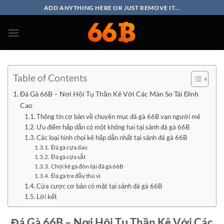
Bỏ
ADD ANYTHING HERE OR JUST REMOVE IT...
qua
nội
dung
Table of Contents
Đá Gà 66B – Nơi Hội Tụ Thần Kê Với Các Màn So Tài Đỉnh
Cao
Thông tin cơ bản về chuyên mục đá gà 66B vạn người mê
Ưu điểm hấp dẫn có một không hai tại sảnh đá gà 66B
Các loại hình chọi kê hấp dẫn nhất tại sảnh đá gà 66B
Đá gà cựa dao
Đá gà cựa sắt
Chọi kê gà đòn tại đá gà 66B
Đá gà tre đầy thú vị
Cửa cược cơ bản có mặt tại sảnh đá gà 66B
Lời kết
Đá Gà 66B – Nơi Hội Tụ Thần Kê Với Các